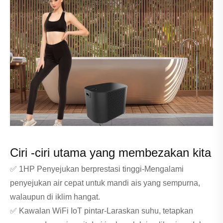
Ciri -ciri utama yang membezakan kita
✅ 1HP Penyejukan berprestasi tinggi-Mengalami
penyejukan air cepat untuk mandi ais yang sempurna,
walaupun di iklim hangat.
✅ Kawalan WiFi IoT pintar-Laraskan suhu, tetapkan