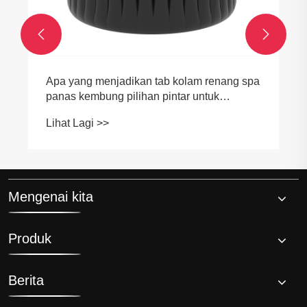


Mengalu-alukan rakan kongsi Eropah untuk
melawat Hi-Q Group!- Strategi Masa Depan
terjun sejuk di Eropah
Lihat Lagi >>
Mengenai kita
Produk
Berita