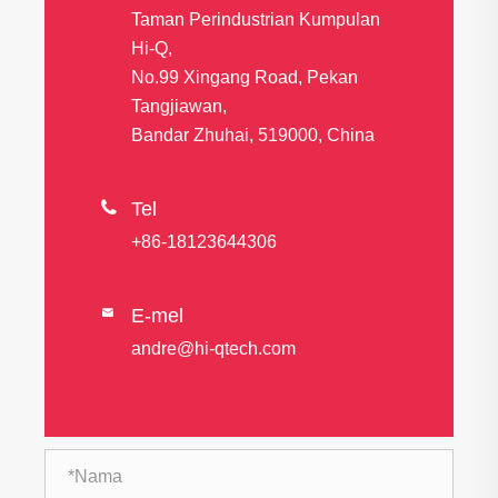
Taman Perindustrian Kumpulan
Hi-Q,
No.99 Xingang Road, Pekan
Tangjiawan,
Bandar Zhuhai, 519000, China

Tel
+86-18123644306
E-mel

andre@hi-qtech.com