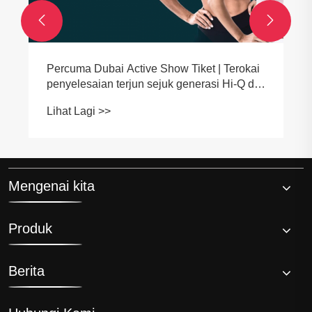


Meneroka Pemulihan Sukan pada Sumber
Sumber Global & Luar | Hi-q
Lihat Lagi >>
Mengenai kita
Produk
Berita