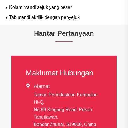
Kolam mandi sejuk yang besar
Tab mandi akrilik dengan penyejuk
Hantar Pertanyaan
Maklumat Hubungan

Alamat
Taman Perindustrian Kumpulan
Hi-Q,
No.99 Xingang Road, Pekan
Tangjiawan,
Bandar Zhuhai, 519000, China