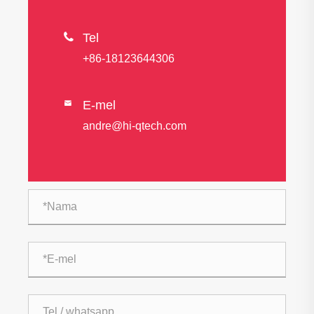

Tel
+86-18123644306
E-mel

andre@hi-qtech.com