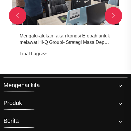


Mengalu-alukan rakan kongsi Eropah untuk
melawat Hi-Q Group!- Strategi Masa Depan
terjun sejuk di Eropah
Lihat Lagi >>
Mengenai kita
Produk
Berita