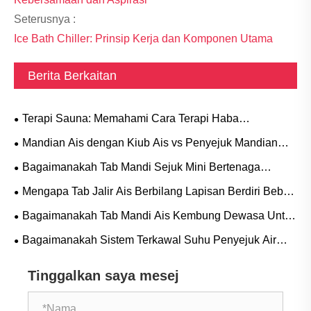
Seterusnya :
Ice Bath Chiller: Prinsip Kerja dan Komponen Utama
Berita Berkaitan
Terapi Sauna: Memahami Cara Terapi Haba
Menyokong Relaksasi dan Kesejahteraan
Mandian Ais dengan Kiub Ais vs Penyejuk Mandian
Ais: Kaedah Penyejukan Manakah yang Lebih Baik?
Bagaimanakah Tab Mandi Sejuk Mini Bertenaga
Standard AS Boleh Mengubah Rutin Pemulihan dan
Mengapa Tab Jalir Ais Berbilang Lapisan Berdiri Bebas
Kesejahteraan Anda
Menjadi Pilihan Pilihan untuk Terapi Sejuk Moden
Bagaimanakah Tab Mandi Ais Kembung Dewasa Untuk
Penyejuk Mandian Ais Dapat Meningkatkan Pengalaman
Bagaimanakah Sistem Terkawal Suhu Penyejuk Air
Terapi Sejuk Anda
Mandi Ais Meningkatkan Pemulihan dan Prestasi
Tinggalkan saya mesej