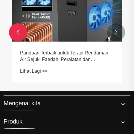


Mengapa Anda Perlu Pertimbangkan Tong
Ais Xl Untuk Penyejuk Cold Plunge
Lihat Lagi >>
Mengenai kita
Produk