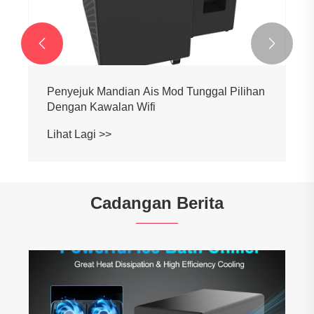


Chiller mandi ais air sejuk yang ekonimikal
0.3hp
Lihat Lagi >>
Cadangan Berita