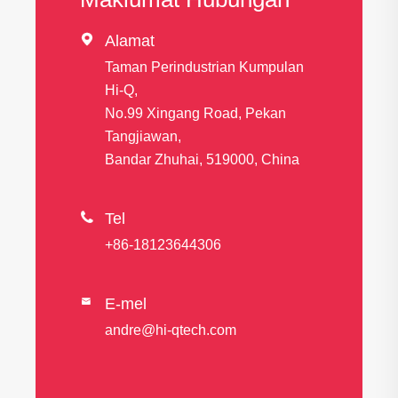

Alamat
Taman Perindustrian Kumpulan
Hi-Q,
No.99 Xingang Road, Pekan
Tangjiawan,
Bandar Zhuhai, 519000, China

Tel
+86-18123644306
E-mel

andre@hi-qtech.com