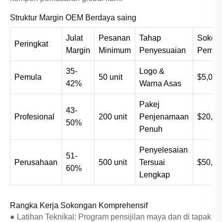
Struktur Margin OEM Berdaya saing
Julat
Pesanan
Tahap
Sokon
Peringkat
Margin
Minimum
Penyesuaian
Pemas
35-
Logo &
Pemula
50 unit
$5,000
42%
Warna Asas
Pakej
43-
Profesional
200 unit
Penjenamaan
$20,00
50%
Penuh
Penyelesaian
51-
Perusahaan
500 unit
Tersuai
$50,00
60%
Lengkap
Rangka Kerja Sokongan Komprehensif
● Latihan Teknikal: Program pensijilan maya dan di tapak