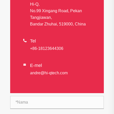
Hi-Q,
No.99 Xingang Road, Pekan
Tangjiawan,
Bandar Zhuhai, 519000, China

Tel
+86-18123644306
E-mel

andre@hi-qtech.com