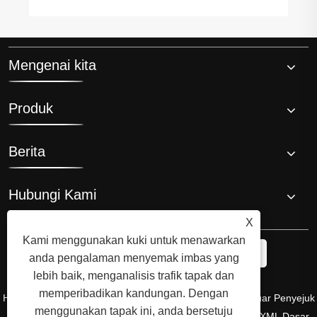
Mengenai kita
Produk
Berita
Hubungi Kami
X
Kami menggunakan kuki untuk menawarkan
anda pengalaman menyemak imbas yang
lebih baik, menganalisis trafik tapak dan
memperibadikan kandungan. Dengan
Hak Cipta © 2008 Hi-Q Group, Pencipta Asal dan Pengeluar Penyejuk
menggunakan tapak ini, anda bersetuju
Mandian Ais. Hak Cipta Terpelihara.
Links
Sitemap
RSS
XML
Dasar