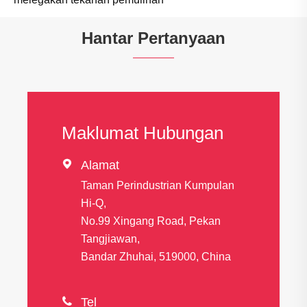
Hantar Pertanyaan
Maklumat Hubungan

Alamat
Taman Perindustrian Kumpulan
Hi-Q,
No.99 Xingang Road, Pekan
Tangjiawan,
Bandar Zhuhai, 519000, China

Tel