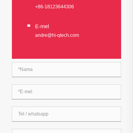
+86-18123644306
E-mel

andre@hi-qtech.com