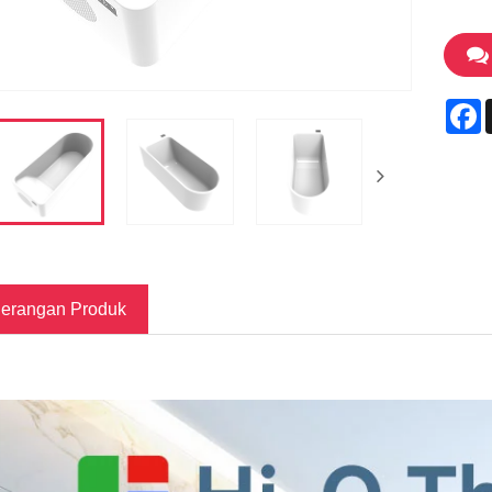
F
erangan Produk