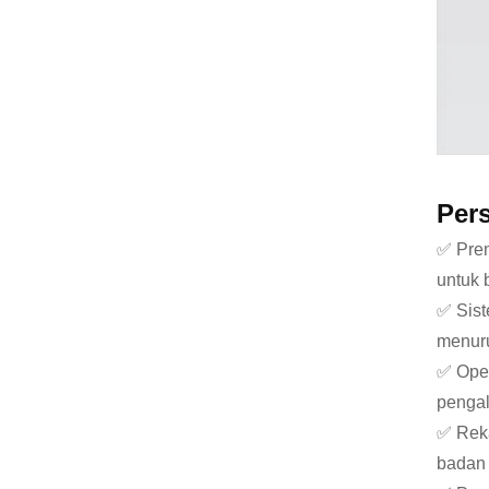
Per
✅ Prem
untuk 
✅ Sist
menuru
✅ Oper
penga
✅ Reka
badan 