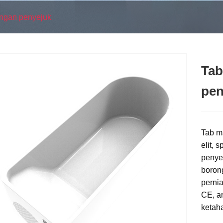
engan penyejuk
Tab
pen
Tab ma
elit,
penye
boron
perni
CE, an
ketaha