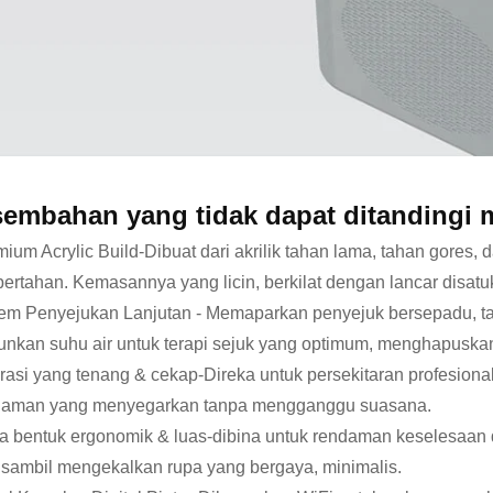
sembahan yang tidak dapat ditandingi
ium Acrylic Build-Dibuat dari akrilik tahan lama, tahan gores,
bertahan. Kemasannya yang licin, berkilat dengan lancar disat
em Penyejukan Lanjutan - Memaparkan penyejuk bersepadu, tab
nkan suhu air untuk terapi sejuk yang optimum, menghapuskan
asi yang tenang & cekap-Direka untuk persekitaran profesiona
laman yang menyegarkan tanpa mengganggu suasana.
 bentuk ergonomik & luas-dibina untuk rendaman keselesaan 
sambil mengekalkan rupa yang bergaya, minimalis.