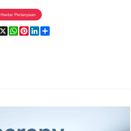
Hantar Pertanyaan
acebook
X
WhatsApp
Pinterest
LinkedIn
Share