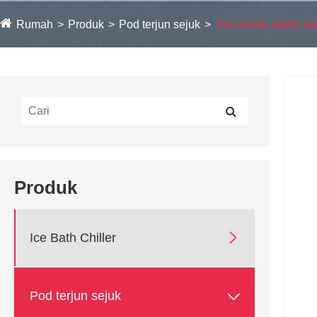
Rumah
Produk
Pod terjun sejuk
Tab mandi akrilik d
Produk

Ice Bath Chiller

Pod terjun sejuk