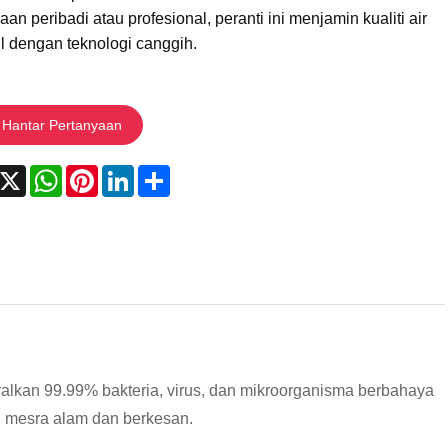
an peribadi atau profesional, peranti ini menjamin kualiti air
l dengan teknologi canggih.
Hantar Pertanyaan
acebook
X
WhatsApp
Pinterest
LinkedIn
Share
ralkan 99.99% bakteria, virus, dan mikroorganisma berbahaya
 mesra alam dan berkesan.