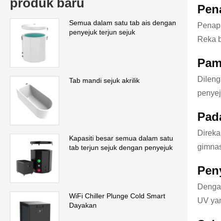
produk baru
Pena
Semua dalam satu tab ais dengan
Penapi
penyejuk terjun sejuk
Reka b
Pam
Dileng
Tab mandi sejuk akrilik
penyej
Pad
Direka
Kapasiti besar semua dalam satu
gimnas
tab terjun sejuk dengan penyejuk
Pen
Dengan
WiFi Chiller Plunge Cold Smart
UV yan
Dayakan