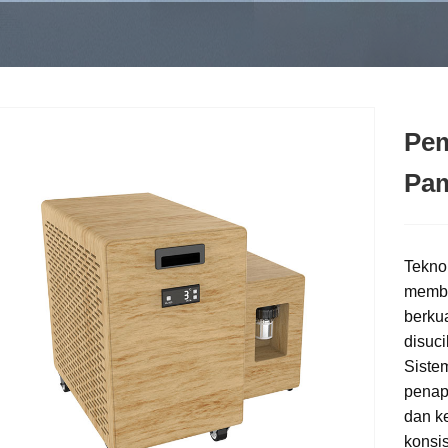
Pem
Pam
Tekno
membel
berkua
disuci
Sistem
penap
dan k
konsi