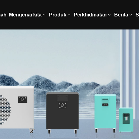
ah
Mengenai kita
Produk
Perkhidmatan
Berita
S