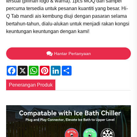
tersuai (pilihan logo & warna). 1pcs MOQ dan sampel
percuma tersedia untuk pesanan kuantiti yang besar. Hi-
Q Tab mandi ais kembung diuji dengan pasaran selama
bertahun-tahun, dialu-alukan untuk menjadi rakan kongsi
keuntungan keuntungan dengan kami!
Hantar Pertanyaan
Facebook
X
WhatsApp
Pinterest
LinkedIn
Share
Penerangan Produk