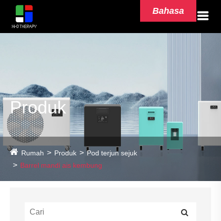
Bahasa
Produk
Rumah
Produk
Pod terjun sejuk
Barrel mandi ais kembung