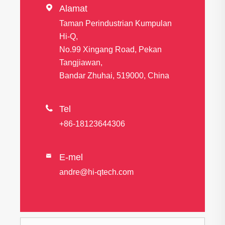

Alamat
Taman Perindustrian Kumpulan
Hi-Q,
No.99 Xingang Road, Pekan
Tangjiawan,
Bandar Zhuhai, 519000, China

Tel
+86-18123644306
E-mel

andre@hi-qtech.com