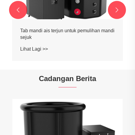


Ice Ice Plunge Tub Dewasa untuk Chiller
Mandi Ais
Lihat Lagi >>
Cadangan Berita