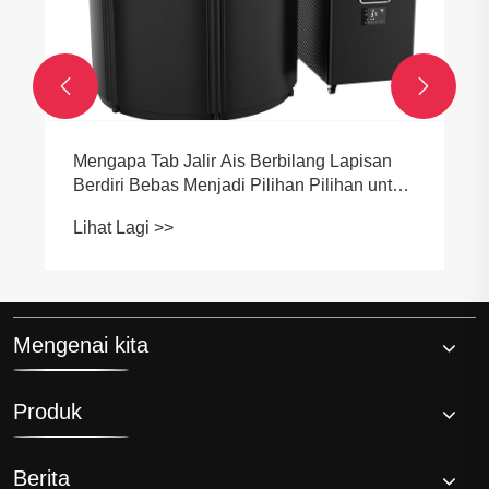


Kenapa anda harus memilih kecekapan
tinggi pelepasan air 1.5 hp sejuk?
Lihat Lagi >>
Mengenai kita
Produk
Berita