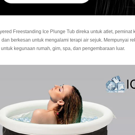
ayered Freestanding Ice Plunge Tub direka untuk atlet, pemina
dan berkesan untuk mengalami terapi air sejuk. Mempunyai reka
 untuk kegunaan rumah, gim, spa, dan pengembaraan luar.