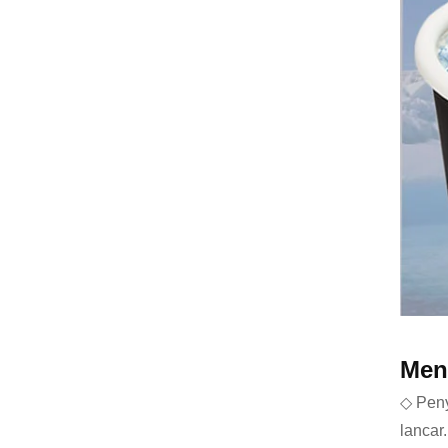
Meng
◇ Peny
lancar.