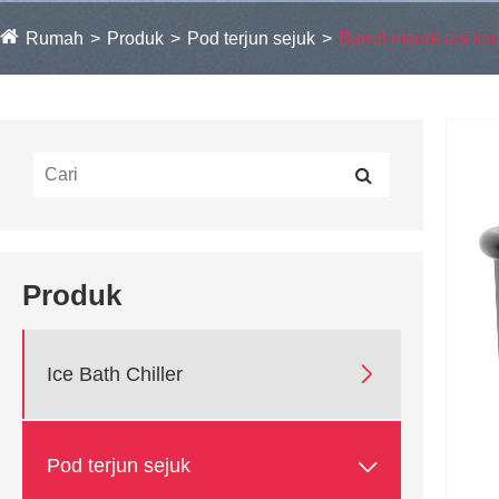
Rumah
Produk
Pod terjun sejuk
Barrel mandi ais k
Produk

Ice Bath Chiller

Pod terjun sejuk