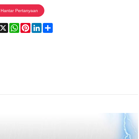
Hantar Pertanyaan
acebook
X
WhatsApp
Pinterest
LinkedIn
Share