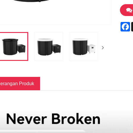
F
erangan Produk