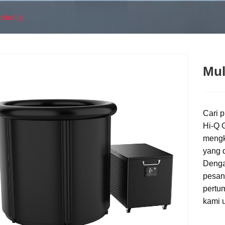
embung
Mul
Cari p
Hi-Q 
mengk
yang 
Denga
pesan
pertu
kami u