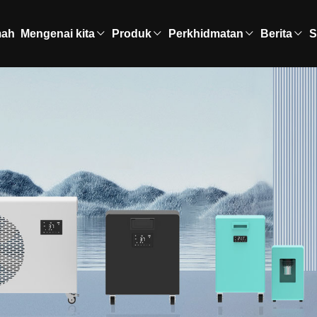
ah
Mengenai kita
Produk
Perkhidmatan
Berita
S