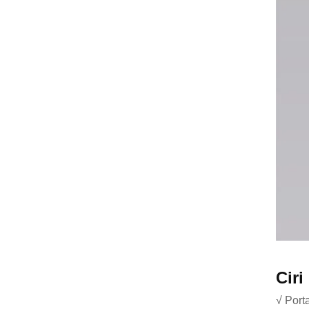
Ciri
√ Port