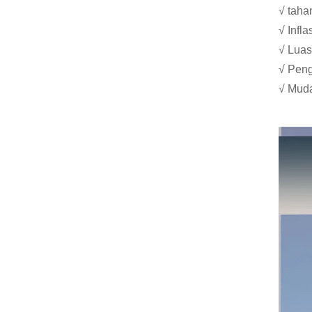
√ taha
√ Infl
√ Luas
√ Peng
√ Muda