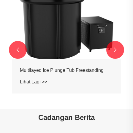


Tab mandi ais terjun untuk pemulihan mandi
sejuk
Lihat Lagi >>
Cadangan Berita