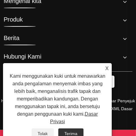
Mengenai kita
Produk
Berita
Hubungi Kami
X
Kami menggunakan kuki untuk menawarkan
anda pengalaman menyemak imbas yang
lebih baik, menganalisis trafik tapak dan
memperibadikan kandungan. Dengan
Hak Cipta © 2008 Hi-Q Group, Pencipta Asal dan Pengeluar Penyejuk
menggunakan tapak ini, anda bersetuju
Mandian Ais. Hak Cipta Terpelihara.
Links
Sitemap
RSS
XML
Dasar
dengan penggunaan kuki kami.
Dasar
Privasi
Privasi
Tolak
Terima