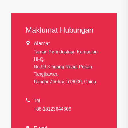
Maklumat Hubungan

Alamat
Taman Perindustrian Kumpulan
Hi-Q,
No.99 Xingang Road, Pekan
Tangjiawan,
Bandar Zhuhai, 519000, China

Tel
+86-18123644306
