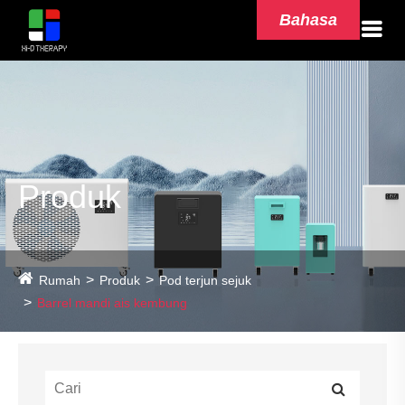
Bahasa
Produk
Rumah
Produk
Pod terjun sejuk
Barrel mandi ais kembung